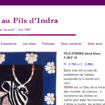
 Expositions
Les toiles
Participer
Nous contacter
Sites amis
FILS D'INDRA (fond bleu)
F 09/F 10
H : 0,76m x L : 0,89m
C
ette toile est la toile de
prédilection de l'atelier,
puisqu'elle lui a donné son
nom.
INDRA
est un Dieu de la force
des mondes, du cosmos : il
transforme les étoiles en
vache pour aider les hommes,
il dirige la foudre, les éclairs e