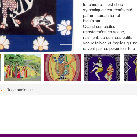
le tonnerre. Il est donc
symboliquement représenté
par un taureau fort et
bienfaisant.
Quand ses étoiles,
transformées en vache,
naissent, ce sont des petits
veaux faibles et fragiles qui n
savent pas où poser leur tête
et ne trouvent pour cela que
leur propre flanc. Mais un jour,
ils deviendront forts à l'image
du Dieu INDRA.
Nous avons aimé cette
symbolique pour l'Atelier, pour
cette croissance, que nous lui
L'Inde ancienne
souhaitions avec ces jeunes
femmes qui ont besoin,
comme nous tous, de dignité,
de foi, de confiance et INDRA
est encore le Dieu de la
confiance en soi.