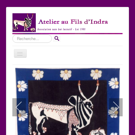
Rechercher
Basculer
la
navigation
Accueil
Qui sommes-nous ?
Les Expositions
Les toiles
Participer
Nous contacter
Sites amis