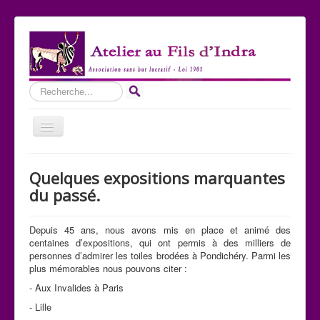
Rechercher
Basculer
la
navigation
Accueil
Quelques expositions marquantes
Qui sommes-nous ?
du passé.
Les Expositions
Depuis 45 ans, nous avons mis en place et animé des
Les toiles
centaines d’expositions, qui ont permis à des milliers de
personnes d’admirer les toiles brodées à Pondichéry. Parmi les
Participer
plus mémorables nous pouvons citer :
Nous contacter
- Aux Invalides à Paris
- Lille
Sites amis