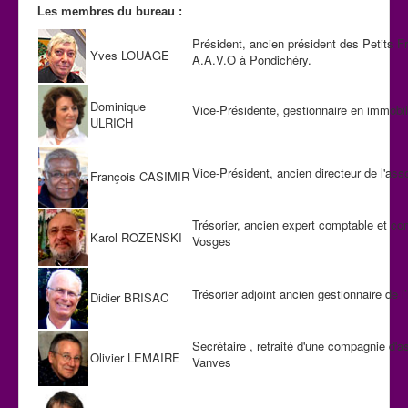
Les membres du bureau :
Président, ancien président des Petits F
Yves LOUAGE
A.A.V.O à Pondichéry.
Dominique
Vice-Présidente, gestionnaire en immobil
ULRICH
Vice-Président, ancien directeur de l'assoc
François CASIMIR
Trésorier, ancien expert comptable et c
Karol ROZENSKI
Vosges
Trésorier adjoint ancien gestionnaire de 
Didier BRISAC
Secrétaire , retraité d'une compagnie d'a
Olivier LEMAIRE
Vanves