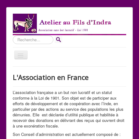
Rechercher
Basculer
la
navigation
Accueil
L'Association en France
Qui sommes-nous ?
Les Expositions
L’association française a un but non lucratif et un statut
conforme à la Loi de 1901. Son objet est de participer aux
Les toiles
efforts de développement et de coopération avec l’Inde, en
particulier par des actions au service des populations les plus
Participer
démunies. Elle est déclarée d’utilité publique et habilitée à
recevoir des donations en délivrant des reçus qui ouvrent droit
Nous contacter
à une exonération fiscale.
Sites amis
Son Conseil d’administration est actuellement composé de :