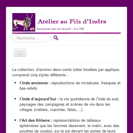
Rechercher
Basculer
la
navigation
Accueil
La collection, d’environ deux-cents toiles brodées par applique,
comprend cinq styles différents :
Qui sommes-nous ?
l’Inde ancienne :
reproductions de miniatures, fresques et
Les Expositions
bas-reliefs
Les toiles
l’Inde d’aujourd’hui :
la vie quotidienne de l’Inde du sud,
paysages des campagnes et scènes de vie dans les
Participer
villages (métiers, marchés, fêtes,…),
Nous contacter
l’Art des Kôlams :
représentations de tableaux
éphémères que les femmes dessinent, le matin, avec des
Sites amis
poudres de couleur, sur le sol devant les portes de leurs