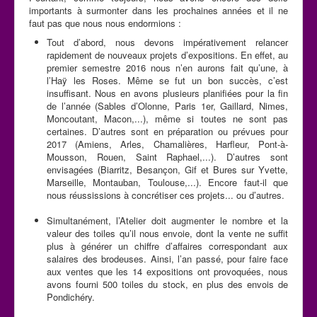
importants à surmonter dans les prochaines années et il ne
faut pas que nous nous endormions :
Tout d’abord, nous devons impérativement relancer
rapidement de nouveaux projets d’expositions. En effet, au
premier semestre 2016 nous n’en aurons fait qu’une, à
l’Haÿ les Roses. Même se fut un bon succès, c’est
insuffisant. Nous en avons plusieurs planifiées pour la fin
de l’année (Sables d’Olonne, Paris 1er, Gaillard, Nimes,
Moncoutant, Macon,...), même si toutes ne sont pas
certaines. D’autres sont en préparation ou prévues pour
2017 (Amiens, Arles, Chamalières, Harfleur, Pont-à-
Mousson, Rouen, Saint Raphael,...). D’autres sont
envisagées (Biarritz, Besançon, Gif et Bures sur Yvette,
Marseille, Montauban, Toulouse,...). Encore faut-il que
nous réussissions à concrétiser ces projets... ou d’autres.
Simultanément, l’Atelier doit augmenter le nombre et la
valeur des toiles qu’il nous envoie, dont la vente ne suffit
plus à générer un chiffre d’affaires correspondant aux
salaires des brodeuses. Ainsi, l’an passé, pour faire face
aux ventes que les 14 expositions ont provoquées, nous
avons fourni 500 toiles du stock, en plus des envois de
Pondichéry.