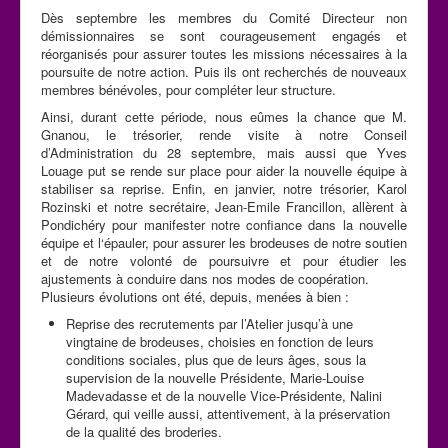
Dès septembre les membres du Comité Directeur non
démissionnaires se sont courageusement engagés et
réorganisés pour assurer toutes les missions nécessaires à la
poursuite de notre action. Puis ils ont recherchés de nouveaux
membres bénévoles, pour compléter leur structure.
Ainsi, durant cette période, nous eûmes la chance que M.
Gnanou, le trésorier, rende visite à notre Conseil
d’Administration du 28 septembre, mais aussi que Yves
Louage put se rende sur place pour aider la nouvelle équipe à
stabiliser sa reprise. Enfin, en janvier, notre trésorier, Karol
Rozinski et notre secrétaire, Jean-Emile Francillon, allèrent à
Pondichéry pour manifester notre confiance dans la nouvelle
équipe et l‘épauler, pour assurer les brodeuses de notre soutien
et de notre volonté de poursuivre et pour étudier les
ajustements à conduire dans nos modes de coopération.
Plusieurs évolutions ont été, depuis, menées à bien :
Reprise des recrutements par l’Atelier jusqu’à une
vingtaine de brodeuses, choisies en fonction de leurs
conditions sociales, plus que de leurs âges, sous la
supervision de la nouvelle Présidente, Marie-Louise
Madevadasse et de la nouvelle Vice-Présidente, Nalini
Gérard, qui veille aussi, attentivement, à la préservation
de la qualité des broderies.