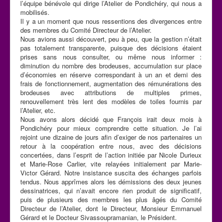
l’équipe bénévole qui dirige l’Atelier de Pondichéry, qui nous a
mobilisés.
Il y a un moment que nous ressentions des divergences entre
des membres du Comité Directeur de l’Atelier.
Nous avions aussi découvert, peu à peu, que la gestion n’était
pas totalement transparente, puisque des décisions étaient
prises sans nous consulter, ou même nous informer :
diminution du nombre des brodeuses, accumulation sur place
d’économies en réserve correspondant à un an et demi des
frais de fonctionnement, augmentation des rémunérations des
brodeuses avec attributions de multiples primes,
renouvellement très lent des modèles de toiles fournis par
l’Atelier, etc.
Nous avons alors décidé que François irait deux mois à
Pondichéry pour mieux comprendre cette situation. Je l’ai
rejoint une dizaine de jours afin d’exiger de nos partenaires un
retour à la coopération entre nous, avec des décisions
concertées, dans l’esprit de l’action initiée par Nicole Durieux
et Marie-Rose Carlier, vite relayées initialement par Marie-
Victor Gérard. Notre insistance suscita des échanges parfois
tendus. Nous apprîmes alors les démissions des deux jeunes
dessinatrices, qui n’avait encore rien produit de significatif,
puis de plusieurs des membres les plus âgés du Comité
Directeur de l’Atelier, dont le Directeur, Monsieur Emmanuel
Gérard et le Docteur Sivassoupramanian, le Président.