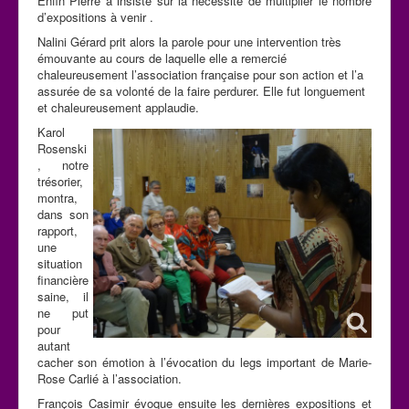
Enfin Pierre a insisté sur la nécessité de multiplier le nombre
d’expositions à venir .
Nalini Gérard prit alors la parole pour une intervention très
émouvante au cours de laquelle elle a remercié
chaleureusement l’association française pour son action et l’a
assurée de sa volonté de la faire perdurer. Elle fut longuement
et chaleureusement applaudie.
Karol
Rosenski
, notre
trésorier,
montra,
dans son
rapport,
une
situation
financière
saine, il
ne put
pour
autant
cacher son émotion à l’évocation du legs important de Marie-
Rose Carlié à l’association.
François Casimir évoque ensuite les dernières expositions et