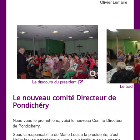
Olivier Lemaire
Le discours du président
Le traditio
Le nouveau comité Directeur de
Pondichéry
Nous vous le promettions, voici le nouveau Comité Directeur
de Pondicherry.
Sous la responsabilité de Marie-Louise la présidente, c’est
Nalini la vice-présidente qui nous le détaille avec un aperçu