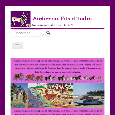
Rechercher
Basculer
la
navigation
Accueil
Qui sommes-nous ?
Les Expositions
Les toiles
Participer
Nous contacter
Sites amis