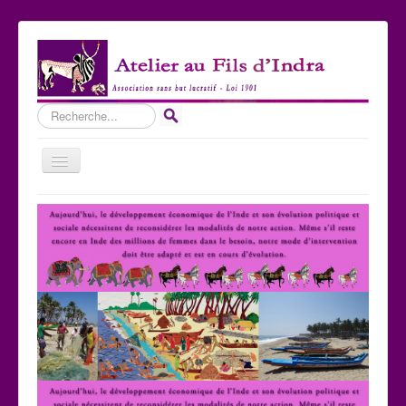
Rechercher
Basculer
la
navigation
Accueil
Qui sommes-nous ?
Les Expositions
Les toiles
Participer
Nous contacter
Sites amis